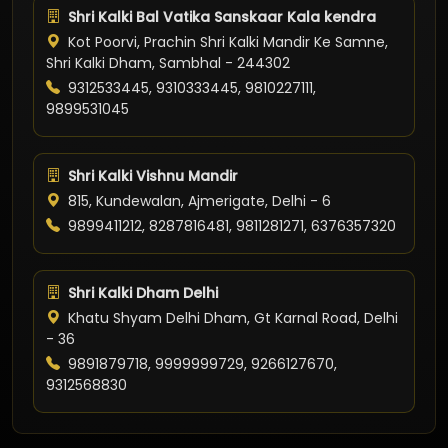
Shri Kalki Bal Vatika Sanskaar Kala kendra
Kot Poorvi, Prachin Shri Kalki Mandir Ke Samne,
Shri Kalki Dham, Sambhal - 244302
9312533445, 9310333445, 9810227111,
9899531045
Shri Kalki Vishnu Mandir
815, Kundewalan, Ajmerigate, Delhi - 6
9899411212, 8287816481, 9811281271, 6376357320
Shri Kalki Dham Delhi
Khatu Shyam Delhi Dham, Gt Karnal Road, Delhi
- 36
9891879718, 9999999729, 9266127670,
9312568830