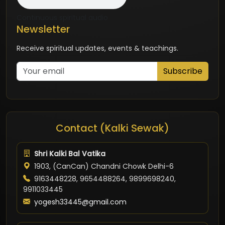
Continuous spiritual audio
Newsletter
Receive spiritual updates, events & teachings.
Subscribe
Contact (Kalki Sewak)
Shri Kalki Bal Vatika
1903, (CanCan) Chandni Chowk Delhi-6
9163448228, 9654488264, 9899698240,
9911033445
yogesh33445@gmail.com