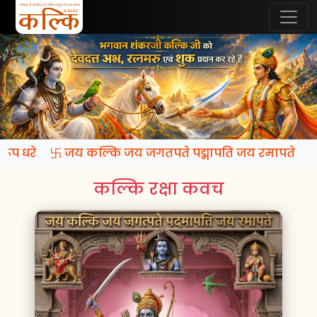
ि रूप धरे 卐 जय कल्कि जय जगतपते पद्मापति जय रमापते
कल्कि रक्षा कवच