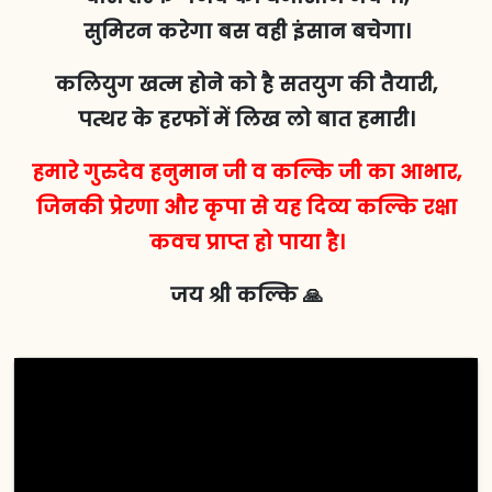
सुमिरन करेगा बस वही इंसान बचेगा।
कलियुग खत्म होने को है सतयुग की तैयारी,
पत्थर के हरफों में लिख लो बात हमारी।
हमारे गुरुदेव हनुमान जी व कल्कि जी का आभार,
जिनकी प्रेरणा और कृपा से यह दिव्य कल्कि रक्षा
कवच प्राप्त हो पाया है।
जय श्री कल्कि 🙏