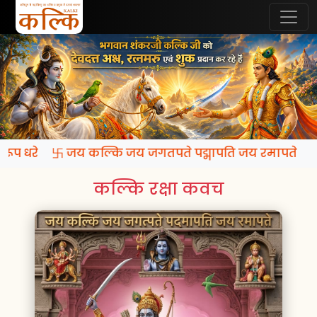
ि रूप धरे 卐 जय कल्कि जय जगतपते पद्मापति जय रमापते
कल्कि रक्षा कवच