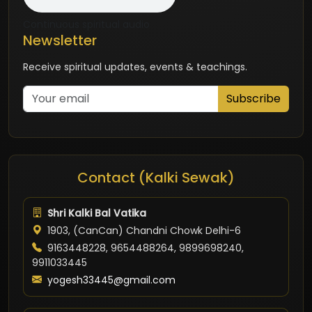
Continuous spiritual audio
Newsletter
Receive spiritual updates, events & teachings.
Subscribe
Contact (Kalki Sewak)
Shri Kalki Bal Vatika
1903, (CanCan) Chandni Chowk Delhi-6
9163448228, 9654488264, 9899698240,
9911033445
yogesh33445@gmail.com