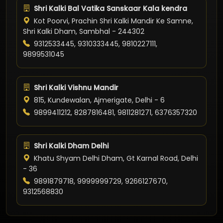
Shri Kalki Bal Vatika Sanskaar Kala kendra
Kot Poorvi, Prachin Shri Kalki Mandir Ke Samne,
Shri Kalki Dham, Sambhal - 244302
9312533445, 9310333445, 9810227111,
9899531045
Shri Kalki Vishnu Mandir
815, Kundewalan, Ajmerigate, Delhi - 6
9899411212, 8287816481, 9811281271, 6376357320
Shri Kalki Dham Delhi
Khatu Shyam Delhi Dham, Gt Karnal Road, Delhi
- 36
9891879718, 9999999729, 9266127670,
9312568830