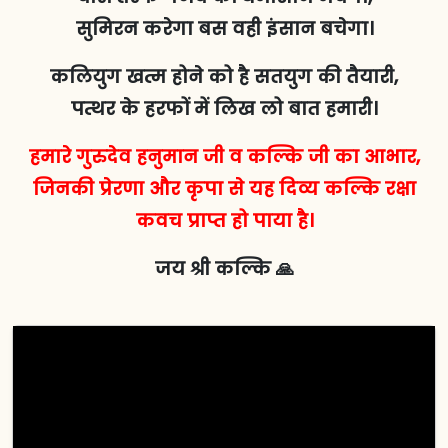
सुमिरन करेगा बस वही इंसान बचेगा।
कलियुग खत्म होने को है सतयुग की तैयारी,
पत्थर के हरफों में लिख लो बात हमारी।
हमारे गुरुदेव हनुमान जी व कल्कि जी का आभार,
जिनकी प्रेरणा और कृपा से यह दिव्य कल्कि रक्षा
कवच प्राप्त हो पाया है।
जय श्री कल्कि 🙏