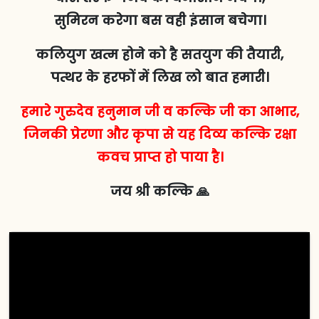
सुमिरन करेगा बस वही इंसान बचेगा।
कलियुग खत्म होने को है सतयुग की तैयारी,
पत्थर के हरफों में लिख लो बात हमारी।
हमारे गुरुदेव हनुमान जी व कल्कि जी का आभार,
जिनकी प्रेरणा और कृपा से यह दिव्य कल्कि रक्षा
कवच प्राप्त हो पाया है।
जय श्री कल्कि 🙏