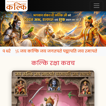
 रूप धरे 卐 जय कल्कि जय जगतपते पद्मापति जय रमापते
कल्कि रक्षा कवच