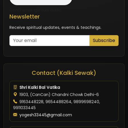
Continuous spiritual audio
Newsletter
Receive spiritual updates, events & teachings.
Subscribe
Contact (Kalki Sewak)
Shri Kalki Bal Vatika
1903, (CanCan) Chandni Chowk Delhi-6
9163448228, 9654488264, 9899698240,
9911033445
yogesh33445@gmail.com