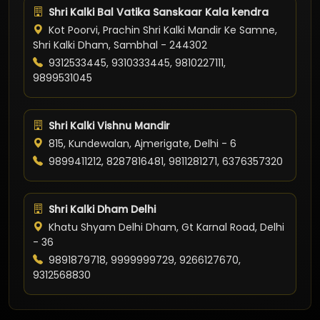
Shri Kalki Bal Vatika Sanskaar Kala kendra
Kot Poorvi, Prachin Shri Kalki Mandir Ke Samne,
Shri Kalki Dham, Sambhal - 244302
9312533445, 9310333445, 9810227111,
9899531045
Shri Kalki Vishnu Mandir
815, Kundewalan, Ajmerigate, Delhi - 6
9899411212, 8287816481, 9811281271, 6376357320
Shri Kalki Dham Delhi
Khatu Shyam Delhi Dham, Gt Karnal Road, Delhi
- 36
9891879718, 9999999729, 9266127670,
9312568830