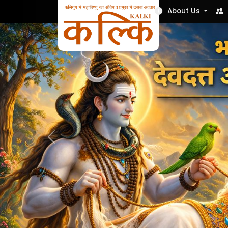
Nek Soch
About Us