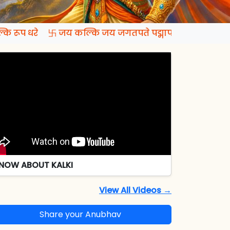
ि रूप धरे 卐 जय कल्कि जय जगतपते पद्मापति जय रमापते
NOW ABOUT KALKI
View All Videos →
Share your Anubhav