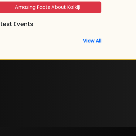
Amazing Facts About Kalkiji
test Events
View All