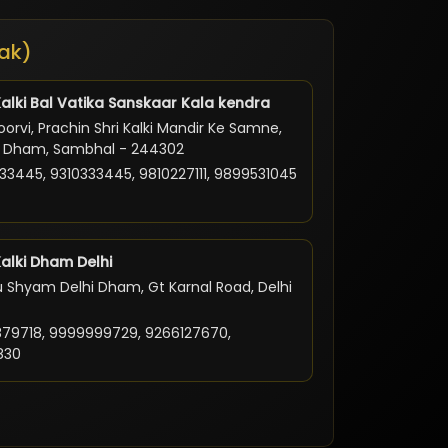
ak)
Kalki Bal Vatika Sanskaar Kala kendra
orvi, Prachin Shri Kalki Mandir Ke Samne,
ki Dham, Sambhal - 244302
33445, 9310333445, 9810227111, 9899531045
Kalki Dham Delhi
 Shyam Delhi Dham, Gt Karnal Road, Delhi
79718, 9999999729, 9266127670,
830