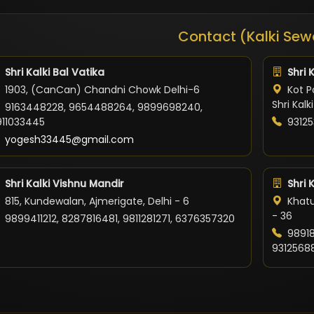
Contact (Kalki Sew
Shri Kalki Bal Vatika
Shri 
1903, (CanCan) Chandni Chowk Delhi-6
Kot Po
Shri Kal
9163448228, 9654488264, 9899698240,
911033445
93125
yogesh33445@gmail.com
Shri Kalki Vishnu Mandir
Shri 
815, Kundewalan, Ajmerigate, Delhi - 6
Khatu
- 36
9899411212, 8287816481, 9811281271, 6376357320
98918
9312568