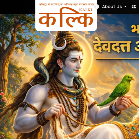
Nek Soch
About Us