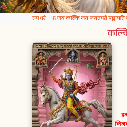
्रगटो कल्कि रूप धरे 卐 जय कल्कि जय जगतपते पद्मापति जय 
कल्कि
हम
जिनक