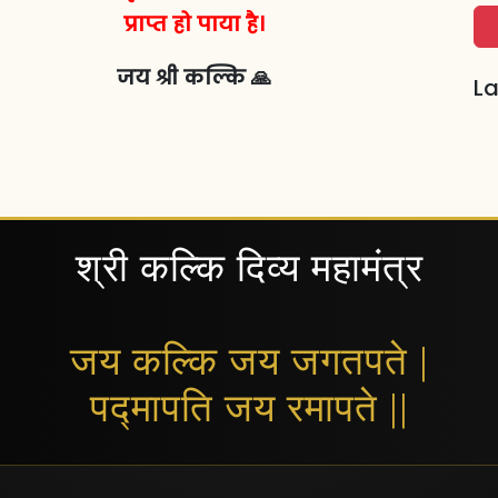
प्राप्त हो पाया है।
जय श्री कल्कि 🙏
La
श्री कल्कि दिव्य महामंत्र
जय कल्कि जय जगतपते |
पद्मापति जय रमापते ||