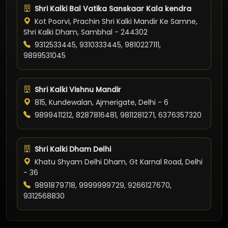
Shri Kalki Bal Vatika Sanskaar Kala kendra
Kot Poorvi, Prachin Shri Kalki Mandir Ke Samne,
Shri Kalki Dham, Sambhal - 244302
9312533445, 9310333445, 9810227111,
9899531045
Shri Kalki Vishnu Mandir
815, Kundewalan, Ajmerigate, Delhi - 6
9899411212, 8287816481, 9811281271, 6376357320
Shri Kalki Dham Delhi
Khatu Shyam Delhi Dham, Gt Karnal Road, Delhi
- 36
9891879718, 9999999729, 9266127670,
9312568830