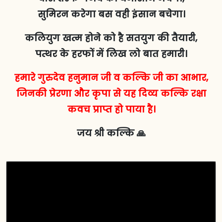
सुमिरन करेगा बस वही इंसान बचेगा।
कलियुग खत्म होने को है सतयुग की तैयारी,
पत्थर के हरफों में लिख लो बात हमारी।
हमारे गुरुदेव हनुमान जी व कल्कि जी का आभार,
जिनकी प्रेरणा और कृपा से यह दिव्य कल्कि रक्षा
कवच प्राप्त हो पाया है।
जय श्री कल्कि 🙏