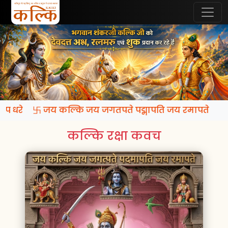
 रूप धरे 卐 जय कल्कि जय जगतपते पद्मापति जय रमापते
कल्कि रक्षा कवच