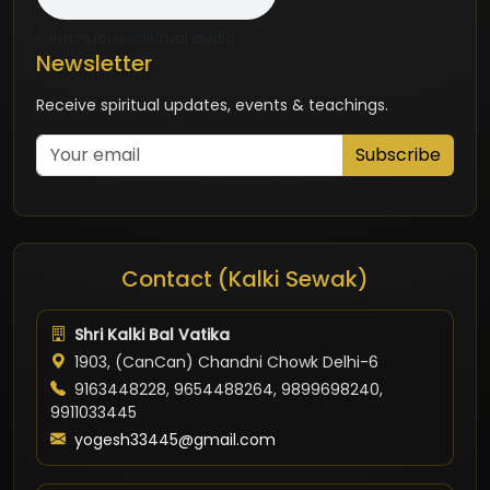
Continuous spiritual audio
Newsletter
Receive spiritual updates, events & teachings.
Subscribe
Contact (Kalki Sewak)
Shri Kalki Bal Vatika
1903, (CanCan) Chandni Chowk Delhi-6
9163448228, 9654488264, 9899698240,
9911033445
yogesh33445@gmail.com