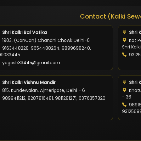
Contact (Kalki Sew
Shri Kalki Bal Vatika
Shri 
1903, (CanCan) Chandni Chowk Delhi-6
Kot Po
Shri Kal
9163448228, 9654488264, 9899698240,
911033445
93125
yogesh33445@gmail.com
Shri Kalki Vishnu Mandir
Shri 
815, Kundewalan, Ajmerigate, Delhi - 6
Khatu
- 36
9899411212, 8287816481, 9811281271, 6376357320
98918
9312568