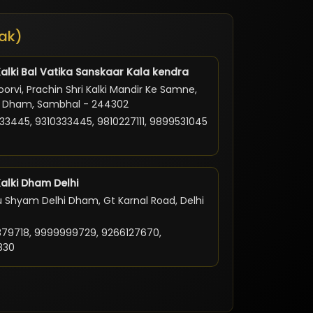
ak)
Kalki Bal Vatika Sanskaar Kala kendra
orvi, Prachin Shri Kalki Mandir Ke Samne,
ki Dham, Sambhal - 244302
33445, 9310333445, 9810227111, 9899531045
Kalki Dham Delhi
 Shyam Delhi Dham, Gt Karnal Road, Delhi
79718, 9999999729, 9266127670,
830