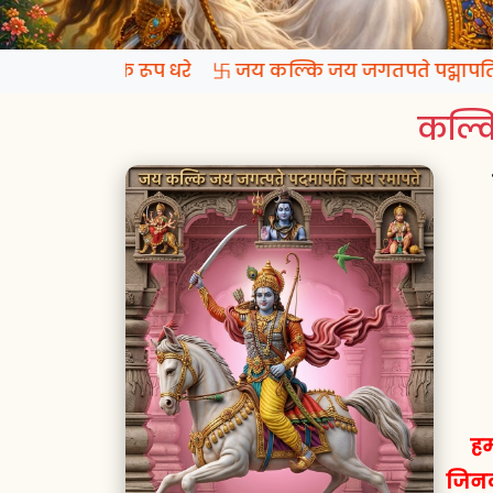
 प्रगटो कल्कि रूप धरे 卐 जय कल्कि जय जगतपते पद्मापति 
कल्कि
हम
जिनक