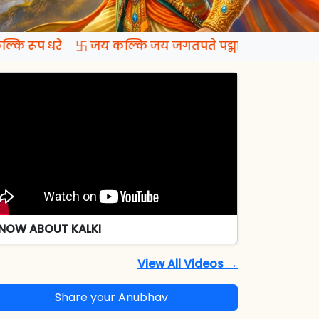
्कि रूप धरे 卐 जय कल्कि जय जगतपते पद्मापति जय रमापते
NOW ABOUT KALKI
View All Videos →
Share your Anubhav