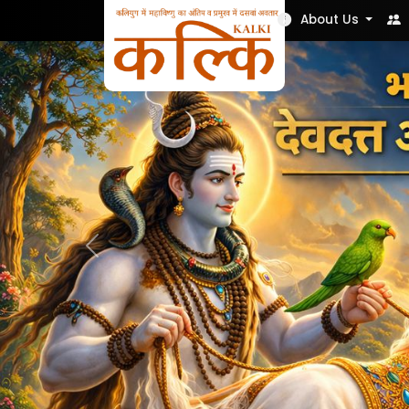
Nek Soch
About Us