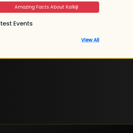
Amazing Facts About Kalkiji
test Events
View All