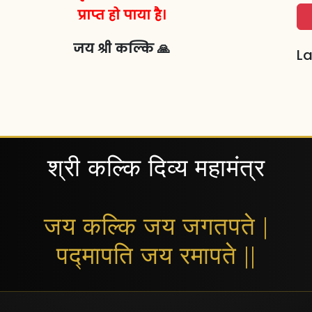
प्राप्त हो पाया है।
जय श्री कल्कि 🙏
La
श्री कल्कि दिव्य महामंत्र
जय कल्कि जय जगतपते |
पद्मापति जय रमापते ||