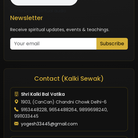
Continuous spiritual audio
Newsletter
Receive spiritual updates, events & teachings.
Subscribe
Contact (Kalki Sewak)
Shri Kalki Bal Vatika
1903, (CanCan) Chandni Chowk Delhi-6
9163448228, 9654488264, 9899698240,
9911033445
yogesh33445@gmail.com