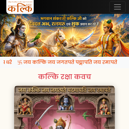
 रूप धरे 卐 जय कल्कि जय जगतपते पद्मापति जय रमापते
कल्कि रक्षा कवच