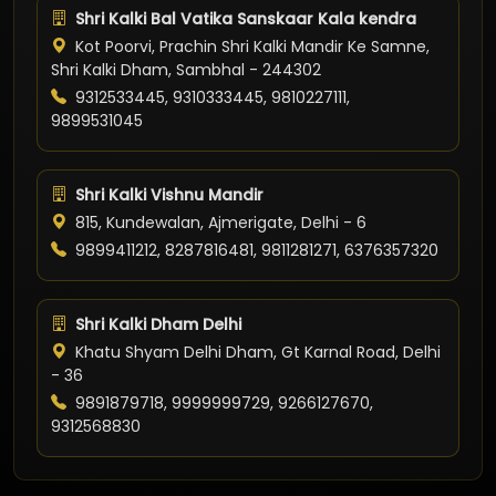
Shri Kalki Bal Vatika Sanskaar Kala kendra
Kot Poorvi, Prachin Shri Kalki Mandir Ke Samne,
Shri Kalki Dham, Sambhal - 244302
9312533445, 9310333445, 9810227111,
9899531045
Shri Kalki Vishnu Mandir
815, Kundewalan, Ajmerigate, Delhi - 6
9899411212, 8287816481, 9811281271, 6376357320
Shri Kalki Dham Delhi
Khatu Shyam Delhi Dham, Gt Karnal Road, Delhi
- 36
9891879718, 9999999729, 9266127670,
9312568830