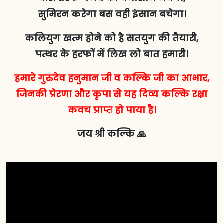
सुमिरन करेगा बस वही इंसान बचेगा।
कलियुग खत्म होने को है सतयुग की तैयारी,
पत्थर के हरफों में लिख लो बात हमारी।
हमारे गुरुदेव हनुमान जी व कल्कि जी का आभार,
जिनकी प्रेरणा और कृपा से यह दिव्य कल्कि रक्षा
कवच प्राप्त हो पाया है।
जय श्री कल्कि 🙏