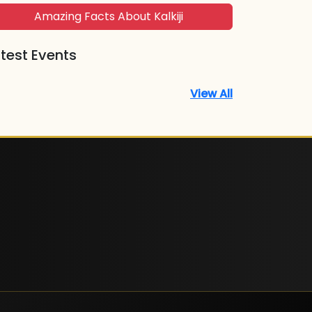
Amazing Facts About Kalkiji
test Events
View All