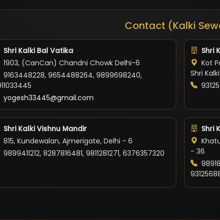
Contact (Kalki Sew
Shri Kalki Bal Vatika
Shri 
1903, (CanCan) Chandni Chowk Delhi-6
Kot Po
Shri Kal
9163448228, 9654488264, 9899698240,
911033445
93125
yogesh33445@gmail.com
Shri Kalki Vishnu Mandir
Shri 
815, Kundewalan, Ajmerigate, Delhi - 6
Khatu
- 36
9899411212, 8287816481, 9811281271, 6376357320
98918
9312568