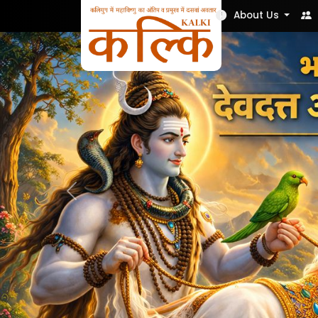
Nek Soch
About Us