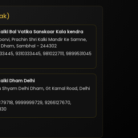
ak)
Kalki Bal Vatika Sanskaar Kala kendra
orvi, Prachin Shri Kalki Mandir Ke Samne,
ki Dham, Sambhal - 244302
33445, 9310333445, 9810227111, 9899531045
Kalki Dham Delhi
 Shyam Delhi Dham, Gt Karnal Road, Delhi
79718, 9999999729, 9266127670,
830