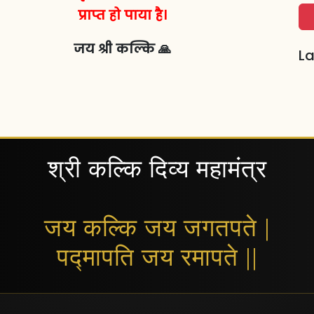
प्राप्त हो पाया है।
जय श्री कल्कि 🙏
La
श्री कल्कि दिव्य महामंत्र
जय कल्कि जय जगतपते |
पद्मापति जय रमापते ||