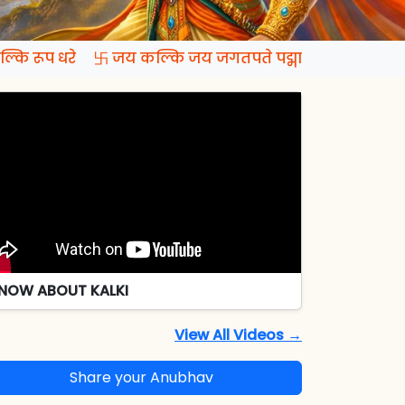
कि रूप धरे 卐 जय कल्कि जय जगतपते पद्मापति जय रमापते
NOW ABOUT KALKI
View All Videos →
Share your Anubhav