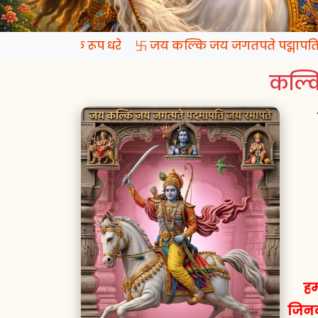
प्रगटो कल्कि रूप धरे 卐 जय कल्कि जय जगतपते पद्मापति ज
कल्कि
हम
जिनक