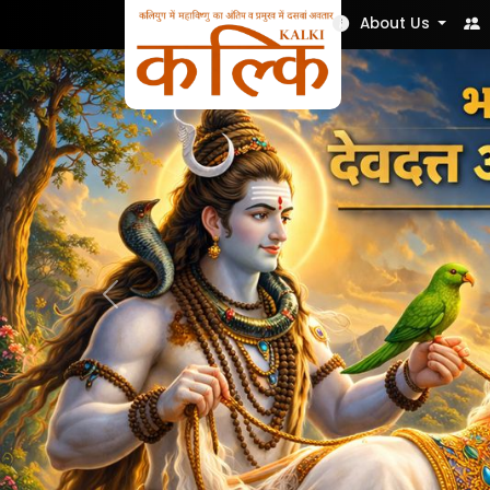
Nek Soch
About Us