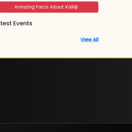
Amazing Facts About Kalkiji
test Events
View All