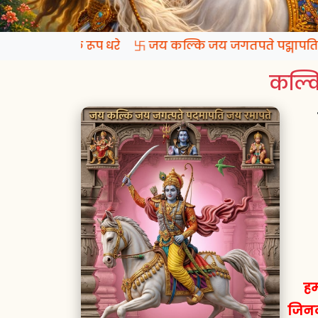
प्रगटो कल्कि रूप धरे 卐 जय कल्कि जय जगतपते पद्मापति जय
कल्कि
हम
जिनक