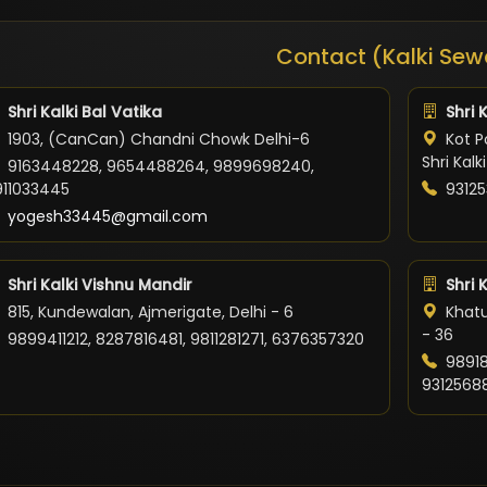
Contact (Kalki Sew
Shri Kalki Bal Vatika
Shri 
1903, (CanCan) Chandni Chowk Delhi-6
Kot Po
Shri Kal
9163448228, 9654488264, 9899698240,
911033445
93125
yogesh33445@gmail.com
Shri Kalki Vishnu Mandir
Shri 
815, Kundewalan, Ajmerigate, Delhi - 6
Khatu
- 36
9899411212, 8287816481, 9811281271, 6376357320
98918
9312568