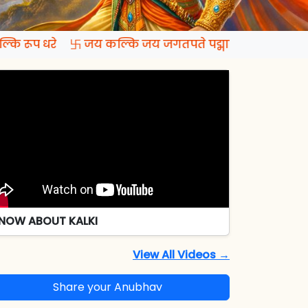
कि रूप धरे 卐 जय कल्कि जय जगतपते पद्मापति जय रमापते
NOW ABOUT KALKI
View All Videos →
Share your Anubhav