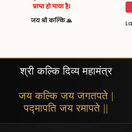
प्राप्त हो पाया है।
जय श्री कल्कि 🙏
La
श्री कल्कि दिव्य महामंत्र
जय कल्कि जय जगतपते |
पद्मापति जय रमापते ||