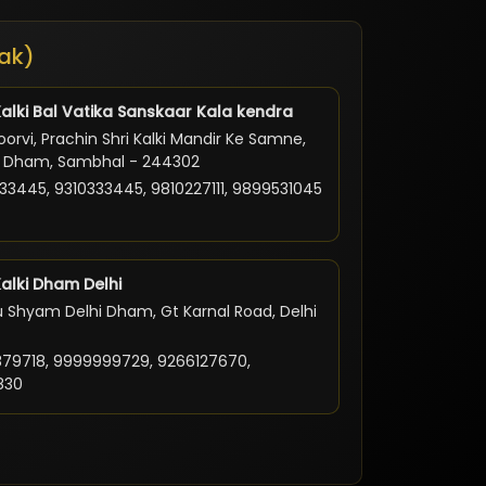
ak)
Kalki Bal Vatika Sanskaar Kala kendra
orvi, Prachin Shri Kalki Mandir Ke Samne,
ki Dham, Sambhal - 244302
33445, 9310333445, 9810227111, 9899531045
Kalki Dham Delhi
 Shyam Delhi Dham, Gt Karnal Road, Delhi
79718, 9999999729, 9266127670,
830