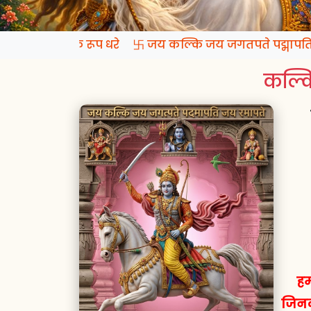
प्रगटो कल्कि रूप धरे 卐 जय कल्कि जय जगतपते पद्मापति ज
कल्कि
हम
जिनक