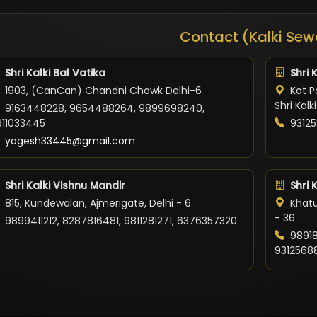
Contact (Kalki Sew
Shri Kalki Bal Vatika
Shri 
1903, (CanCan) Chandni Chowk Delhi-6
Kot Po
Shri Kal
9163448228, 9654488264, 9899698240,
911033445
93125
yogesh33445@gmail.com
Shri Kalki Vishnu Mandir
Shri 
815, Kundewalan, Ajmerigate, Delhi - 6
Khatu
- 36
9899411212, 8287816481, 9811281271, 6376357320
98918
9312568