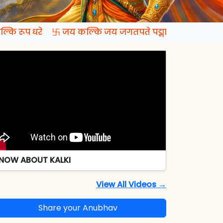
कि रूप धरे 卐 जय कल्कि जय जगतपते पद्मापति जय रमापते
NOW ABOUT KALKI
View All Videos →
Share your Anubhav