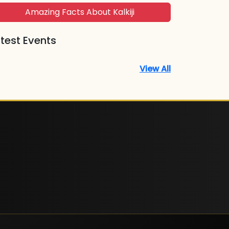
Amazing Facts About Kalkiji
test Events
View All