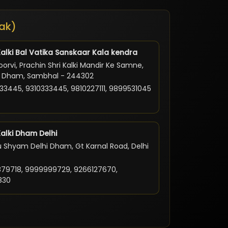
ak)
Kalki Bal Vatika Sanskaar Kala kendra
orvi, Prachin Shri Kalki Mandir Ke Samne,
ki Dham, Sambhal - 244302
33445, 9310333445, 9810227111, 9899531045
Kalki Dham Delhi
 Shyam Delhi Dham, Gt Karnal Road, Delhi
79718, 9999999729, 9266127670,
830