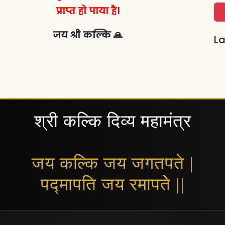
प्राप्त हो पाया है।
जय श्री कल्कि 🙏
La
श्री कल्कि दिव्य महामंत्र
जय कल्कि जय जगतपते |
पद्मापति जय रमापते ||