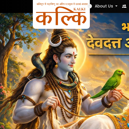
Nek Soch
About Us