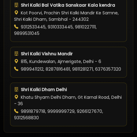
Shri Kalki Bal Vatika Sanskaar Kala kendra
Kot Poorvi, Prachin Shri Kalki Mandir Ke Samne,
Shri Kalki Dham, Sambhal - 244302
9312533445, 9310333445, 9810227111,
9899531045
Shri Kalki Vishnu Mandir
815, Kundewalan, Ajmerigate, Delhi - 6
9899411212, 8287816481, 9811281271, 6376357320
Shri Kalki Dham Delhi
Khatu Shyam Delhi Dham, Gt Karnal Road, Delhi
- 36
9891879718, 9999999729, 9266127670,
9312568830