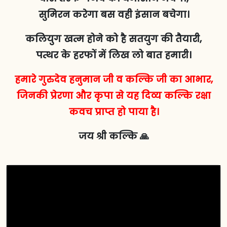
सुमिरन करेगा बस वही इंसान बचेगा।
कलियुग खत्म होने को है सतयुग की तैयारी,
पत्थर के हरफों में लिख लो बात हमारी।
हमारे गुरुदेव हनुमान जी व कल्कि जी का आभार,
जिनकी प्रेरणा और कृपा से यह दिव्य कल्कि रक्षा
कवच प्राप्त हो पाया है।
जय श्री कल्कि 🙏