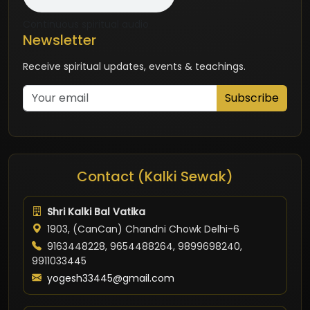
Continuous spiritual audio
Newsletter
Receive spiritual updates, events & teachings.
Subscribe
Contact (Kalki Sewak)
Shri Kalki Bal Vatika
1903, (CanCan) Chandni Chowk Delhi-6
9163448228, 9654488264, 9899698240,
9911033445
yogesh33445@gmail.com