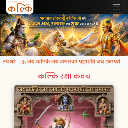
ि रूप धरे 卐 जय कल्कि जय जगतपते पद्मापति जय रमापते
कल्कि रक्षा कवच