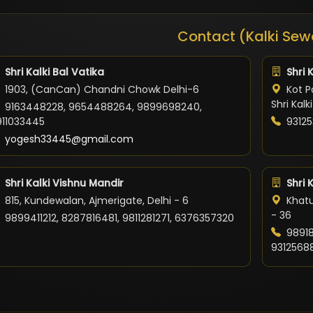
Contact (Kalki Sew
Shri Kalki Bal Vatika
Shri 
1903, (CanCan) Chandni Chowk Delhi-6
Kot Po
Shri Kal
9163448228, 9654488264, 9899698240,
911033445
93125
yogesh33445@gmail.com
Shri Kalki Vishnu Mandir
Shri 
815, Kundewalan, Ajmerigate, Delhi - 6
Khatu
- 36
9899411212, 8287816481, 9811281271, 6376357320
98918
9312568