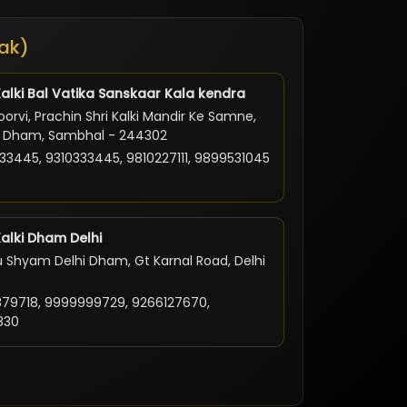
ak)
Kalki Bal Vatika Sanskaar Kala kendra
orvi, Prachin Shri Kalki Mandir Ke Samne,
ki Dham, Sambhal - 244302
33445, 9310333445, 9810227111, 9899531045
Kalki Dham Delhi
 Shyam Delhi Dham, Gt Karnal Road, Delhi
79718, 9999999729, 9266127670,
830