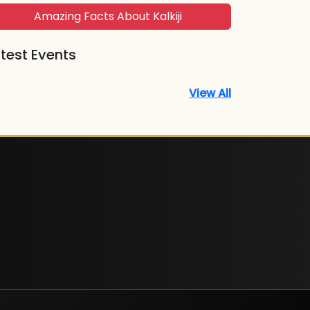
Amazing Facts About Kalkiji
test Events
View All