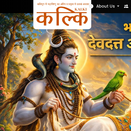
Nek Soch
About Us