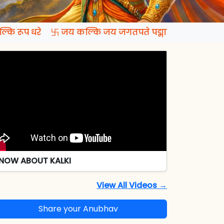
कि रूप धरे 卐 जय कल्कि जय जगतपते पद्मापति जय रमापते
NOW ABOUT KALKI
View All Videos →
Share your Anubhav