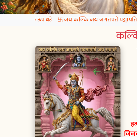
प्रगटो कल्कि रूप धरे 卐 जय कल्कि जय जगतपते पद्मापति जय
कल्कि
हम
जिनक