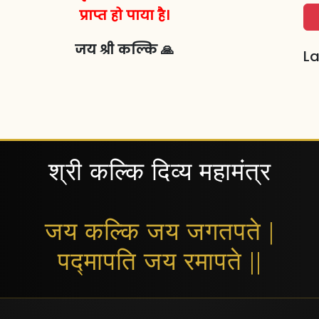
प्राप्त हो पाया है।
जय श्री कल्कि 🙏
La
श्री कल्कि दिव्य महामंत्र
जय कल्कि जय जगतपते |
पद्मापति जय रमापते ||