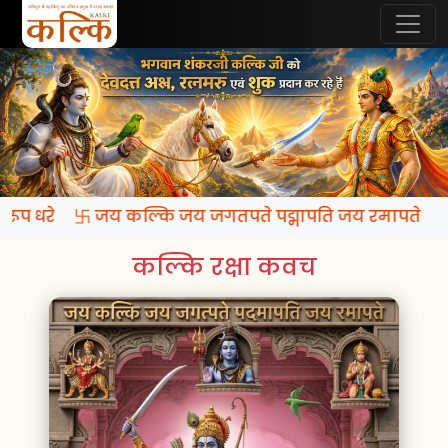
ि रूप धरे 卐 जय कल्कि जय जगतपते पद्मापति जय रमापते
कल्कि रक्षा कवच