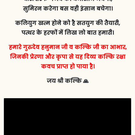
सुमिरन करेगा बस वही इंसान बचेगा।
कलियुग खत्म होने को है सतयुग की तैयारी,
पत्थर के हरफों में लिख लो बात हमारी।
हमारे गुरुदेव हनुमान जी व कल्कि जी का आभार,
जिनकी प्रेरणा और कृपा से यह दिव्य कल्कि रक्षा
कवच प्राप्त हो पाया है।
जय श्री कल्कि 🙏