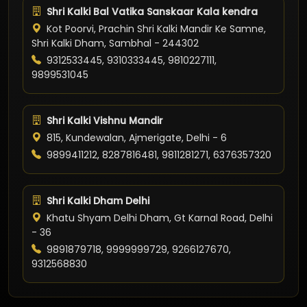
Shri Kalki Bal Vatika Sanskaar Kala kendra
Kot Poorvi, Prachin Shri Kalki Mandir Ke Samne,
Shri Kalki Dham, Sambhal - 244302
9312533445, 9310333445, 9810227111,
9899531045
Shri Kalki Vishnu Mandir
815, Kundewalan, Ajmerigate, Delhi - 6
9899411212, 8287816481, 9811281271, 6376357320
Shri Kalki Dham Delhi
Khatu Shyam Delhi Dham, Gt Karnal Road, Delhi
- 36
9891879718, 9999999729, 9266127670,
9312568830