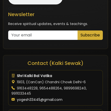
Continuous spiritual audio
Newsletter
Receive spiritual updates, events & teachings.
Subscribe
Contact (Kalki Sewak)
Shri Kalki Bal Vatika
1903, (CanCan) Chandni Chowk Delhi-6
9163448228, 9654488264, 9899698240,
9911033445
yogesh33445@gmail.com