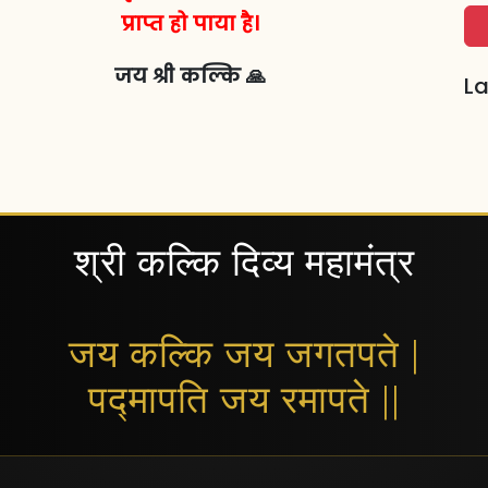
प्राप्त हो पाया है।
जय श्री कल्कि 🙏
La
श्री कल्कि दिव्य महामंत्र
जय कल्कि जय जगतपते |
पद्मापति जय रमापते ||