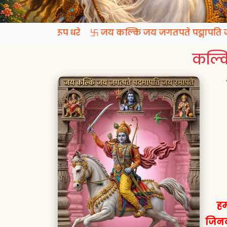
्रगटो कल्कि रूप धरे 卐 जय कल्कि जय जगतपते पद्मापति जय 
कल्कि
हम
जिनक