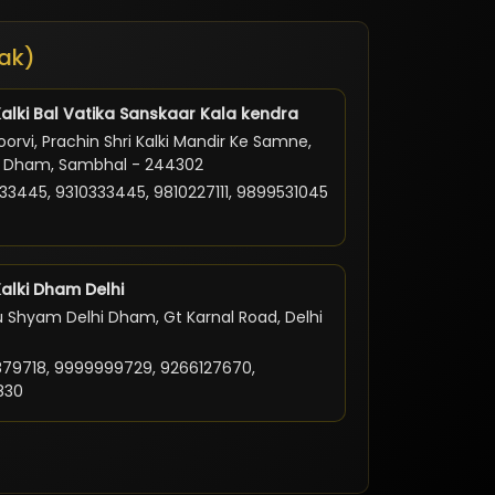
ak)
Kalki Bal Vatika Sanskaar Kala kendra
orvi, Prachin Shri Kalki Mandir Ke Samne,
ki Dham, Sambhal - 244302
33445, 9310333445, 9810227111, 9899531045
Kalki Dham Delhi
 Shyam Delhi Dham, Gt Karnal Road, Delhi
79718, 9999999729, 9266127670,
830