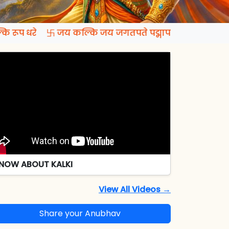
ि रूप धरे 卐 जय कल्कि जय जगतपते पद्मापति जय रमापते
NOW ABOUT KALKI
View All Videos →
Share your Anubhav