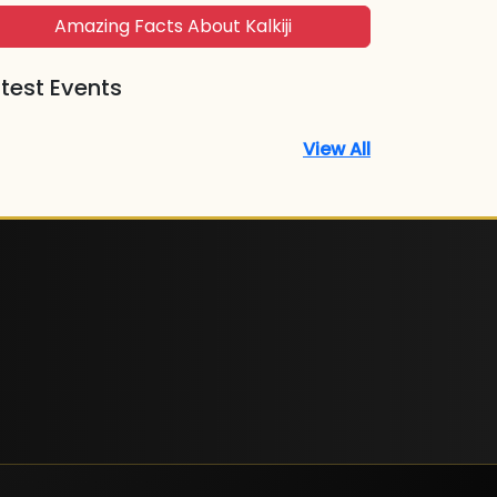
Amazing Facts About Kalkiji
test Events
View All