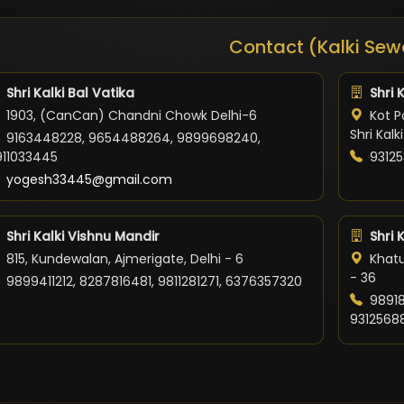
Contact (Kalki Sew
Shri Kalki Bal Vatika
Shri 
1903, (CanCan) Chandni Chowk Delhi-6
Kot Po
Shri Kal
9163448228, 9654488264, 9899698240,
911033445
93125
yogesh33445@gmail.com
Shri Kalki Vishnu Mandir
Shri 
815, Kundewalan, Ajmerigate, Delhi - 6
Khatu
- 36
9899411212, 8287816481, 9811281271, 6376357320
98918
9312568