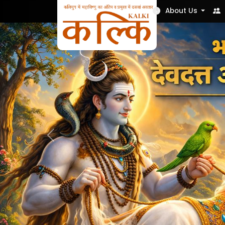
Nek Soch
About Us