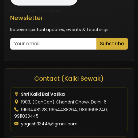
Continuous spiritual audio
Newsletter
Receive spiritual updates, events & teachings.
Subscribe
Contact (Kalki Sewak)
Shri Kalki Bal Vatika
1903, (CanCan) Chandni Chowk Delhi-6
9163448228, 9654488264, 9899698240,
9911033445
yogesh33445@gmail.com