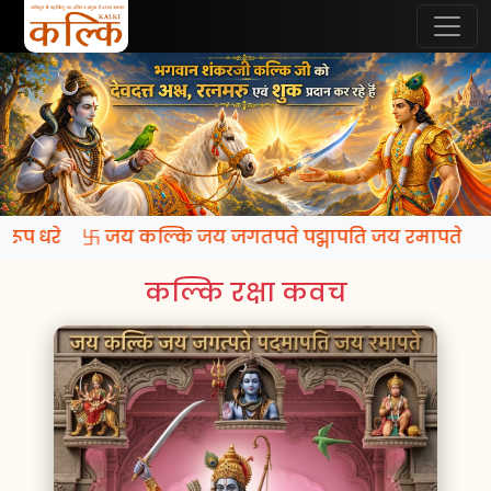
कि रूप धरे 卐 जय कल्कि जय जगतपते पद्मापति जय रमापते
कल्कि रक्षा कवच