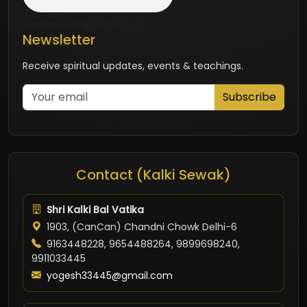
Continuous spiritual audio
Newsletter
Receive spiritual updates, events & teachings.
Subscribe
Contact (Kalki Sewak)
Shri Kalki Bal Vatika
1903, (CanCan) Chandni Chowk Delhi-6
9163448228, 9654488264, 9899698240,
9911033445
yogesh33445@gmail.com