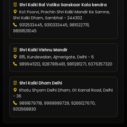
Shri Kalki Bal Vatika Sanskaar Kala kendra
Kot Poorvi, Prachin Shri Kalki Mandir Ke Samne,
Shri Kalki Dham, Sambhal - 244302
9312533445, 9310333445, 9810227111,
9899531045
Shri Kalki Vishnu Mandir
815, Kundewalan, Ajmerigate, Delhi - 6
9899411212, 8287816481, 9811281271, 6376357320
Shri Kalki Dham Delhi
Khatu Shyam Delhi Dham, Gt Karnal Road, Delhi
- 36
9891879718, 9999999729, 9266127670,
9312568830