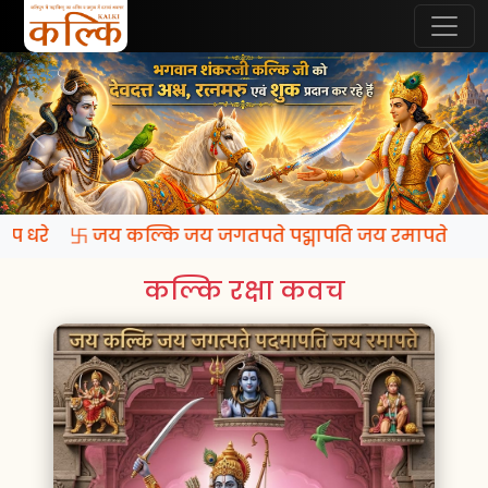
 रूप धरे 卐 जय कल्कि जय जगतपते पद्मापति जय रमापते
कल्कि रक्षा कवच