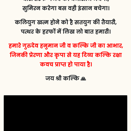
सुमिरन करेगा बस वही इंसान बचेगा।
कलियुग खत्म होने को है सतयुग की तैयारी,
पत्थर के हरफों में लिख लो बात हमारी।
हमारे गुरुदेव हनुमान जी व कल्कि जी का आभार,
जिनकी प्रेरणा और कृपा से यह दिव्य कल्कि रक्षा
कवच प्राप्त हो पाया है।
जय श्री कल्कि 🙏