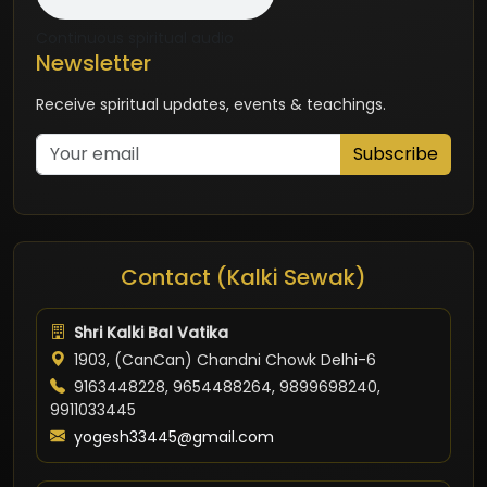
Continuous spiritual audio
Newsletter
Receive spiritual updates, events & teachings.
Subscribe
Contact (Kalki Sewak)
Shri Kalki Bal Vatika
1903, (CanCan) Chandni Chowk Delhi-6
9163448228, 9654488264, 9899698240,
9911033445
yogesh33445@gmail.com