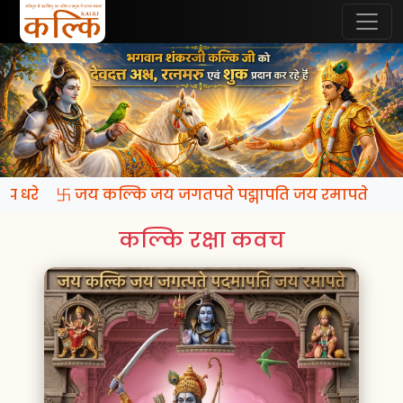
 रूप धरे 卐 जय कल्कि जय जगतपते पद्मापति जय रमापते
कल्कि रक्षा कवच