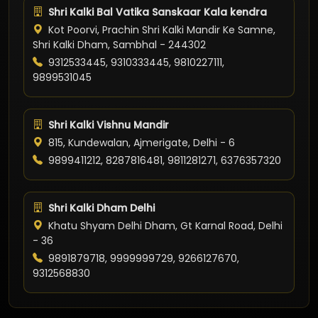
Shri Kalki Bal Vatika Sanskaar Kala kendra
Kot Poorvi, Prachin Shri Kalki Mandir Ke Samne,
Shri Kalki Dham, Sambhal - 244302
9312533445, 9310333445, 9810227111,
9899531045
Shri Kalki Vishnu Mandir
815, Kundewalan, Ajmerigate, Delhi - 6
9899411212, 8287816481, 9811281271, 6376357320
Shri Kalki Dham Delhi
Khatu Shyam Delhi Dham, Gt Karnal Road, Delhi
- 36
9891879718, 9999999729, 9266127670,
9312568830