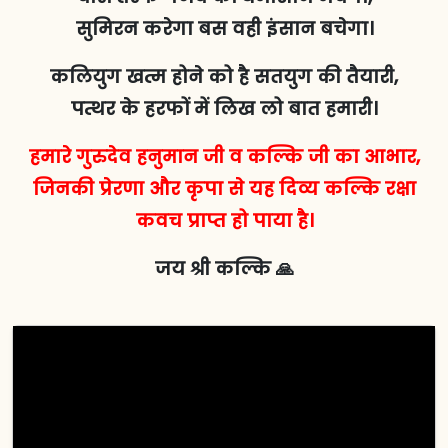
सुमिरन करेगा बस वही इंसान बचेगा।
कलियुग खत्म होने को है सतयुग की तैयारी,
पत्थर के हरफों में लिख लो बात हमारी।
हमारे गुरुदेव हनुमान जी व कल्कि जी का आभार,
जिनकी प्रेरणा और कृपा से यह दिव्य कल्कि रक्षा
कवच प्राप्त हो पाया है।
जय श्री कल्कि 🙏