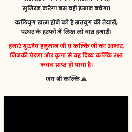
सुमिरन करेगा बस वही इंसान बचेगा।
कलियुग खत्म होने को है सतयुग की तैयारी,
पत्थर के हरफों में लिख लो बात हमारी।
हमारे गुरुदेव हनुमान जी व कल्कि जी का आभार,
जिनकी प्रेरणा और कृपा से यह दिव्य कल्कि रक्षा
कवच प्राप्त हो पाया है।
जय श्री कल्कि 🙏