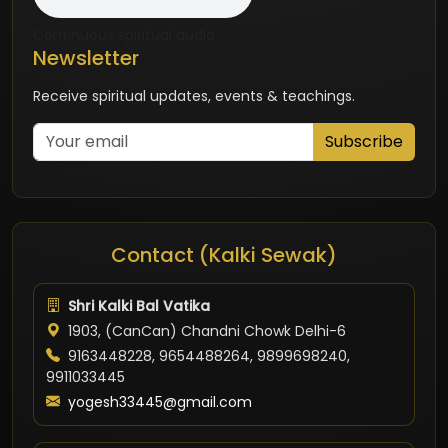
Continuous spiritual audio
Newsletter
Receive spiritual updates, events & teachings.
Subscribe
Contact (Kalki Sewak)
Shri Kalki Bal Vatika
1903, (CanCan) Chandni Chowk Delhi-6
9163448228, 9654488264, 9899698240,
9911033445
yogesh33445@gmail.com