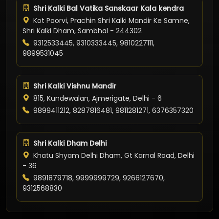
Shri Kalki Bal Vatika Sanskaar Kala kendra
Kot Poorvi, Prachin Shri Kalki Mandir Ke Samne,
Shri Kalki Dham, Sambhal - 244302
9312533445, 9310333445, 9810227111,
9899531045
Shri Kalki Vishnu Mandir
815, Kundewalan, Ajmerigate, Delhi - 6
9899411212, 8287816481, 9811281271, 6376357320
Shri Kalki Dham Delhi
Khatu Shyam Delhi Dham, Gt Karnal Road, Delhi
- 36
9891879718, 9999999729, 9266127670,
9312568830