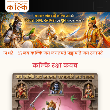
ि रूप धरे 卐 जय कल्कि जय जगतपते पद्मापति जय रमापते
कल्कि रक्षा कवच