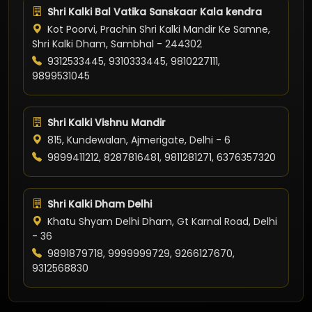
Shri Kalki Bal Vatika Sanskaar Kala kendra
Kot Poorvi, Prachin Shri Kalki Mandir Ke Samne,
Shri Kalki Dham, Sambhal - 244302
9312533445, 9310333445, 9810227111,
9899531045
Shri Kalki Vishnu Mandir
815, Kundewalan, Ajmerigate, Delhi - 6
9899411212, 8287816481, 9811281271, 6376357320
Shri Kalki Dham Delhi
Khatu Shyam Delhi Dham, Gt Karnal Road, Delhi
- 36
9891879718, 9999999729, 9266127670,
9312568830