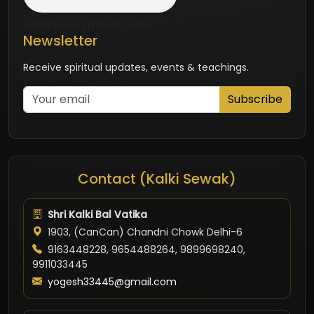
Continuous spiritual audio
Newsletter
Receive spiritual updates, events & teachings.
Subscribe
Contact (Kalki Sewak)
Shri Kalki Bal Vatika
1903, (CanCan) Chandni Chowk Delhi-6
9163448228, 9654488264, 9899698240,
9911033445
yogesh33445@gmail.com