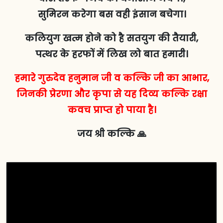
सुमिरन करेगा बस वही इंसान बचेगा।
कलियुग खत्म होने को है सतयुग की तैयारी,
पत्थर के हरफों में लिख लो बात हमारी।
हमारे गुरुदेव हनुमान जी व कल्कि जी का आभार,
जिनकी प्रेरणा और कृपा से यह दिव्य कल्कि रक्षा
कवच प्राप्त हो पाया है।
जय श्री कल्कि 🙏