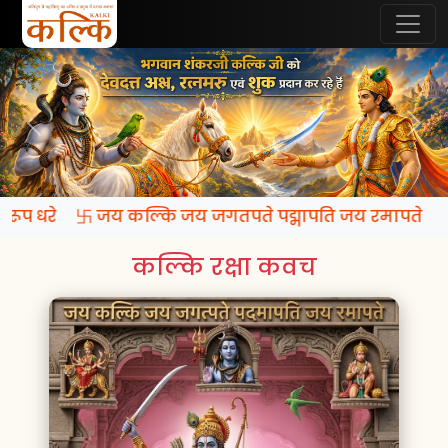
कि रूप धरे 卐 जय कल्कि जय जगतपते पद्मापति जय रमापते
कल्कि रक्षा कवच