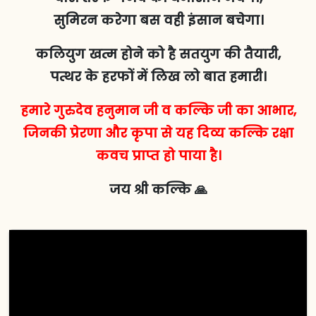
सुमिरन करेगा बस वही इंसान बचेगा।
कलियुग खत्म होने को है सतयुग की तैयारी,
पत्थर के हरफों में लिख लो बात हमारी।
हमारे गुरुदेव हनुमान जी व कल्कि जी का आभार,
जिनकी प्रेरणा और कृपा से यह दिव्य कल्कि रक्षा
कवच प्राप्त हो पाया है।
जय श्री कल्कि 🙏