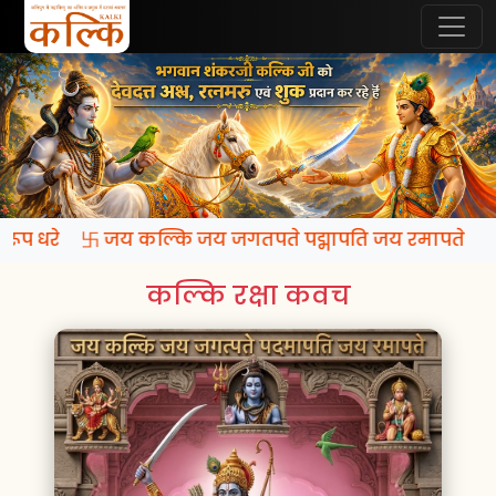
ि रूप धरे 卐 जय कल्कि जय जगतपते पद्मापति जय रमापते
कल्कि रक्षा कवच