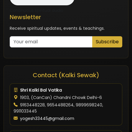
Continuous spiritual audio
Newsletter
Receive spiritual updates, events & teachings.
Subscribe
Contact (Kalki Sewak)
Shri Kalki Bal Vatika
1903, (CanCan) Chandni Chowk Delhi-6
9163448228, 9654488264, 9899698240,
9911033445
yogesh33445@gmail.com