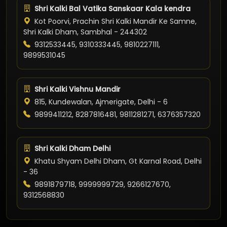
Shri Kalki Bal Vatika Sanskaar Kala kendra
Kot Poorvi, Prachin Shri Kalki Mandir Ke Samne,
Shri Kalki Dham, Sambhal - 244302
9312533445, 9310333445, 9810227111,
9899531045
Shri Kalki Vishnu Mandir
815, Kundewalan, Ajmerigate, Delhi - 6
9899411212, 8287816481, 9811281271, 6376357320
Shri Kalki Dham Delhi
Khatu Shyam Delhi Dham, Gt Karnal Road, Delhi
- 36
9891879718, 9999999729, 9266127670,
9312568830