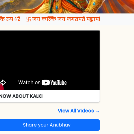
 रूप धरे 卐 जय कल्कि जय जगतपते पद्मापति जय रमापते
NOW ABOUT KALKI
View All Videos →
Share your Anubhav