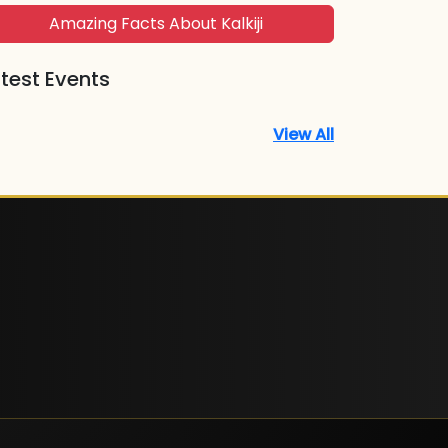
Amazing Facts About Kalkiji
test Events
View All