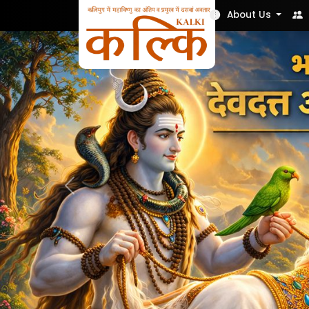
Nek Soch
About Us