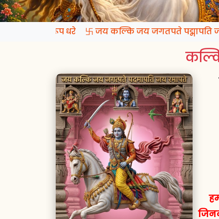
्रगटो कल्कि रूप धरे 卐 जय कल्कि जय जगतपते पद्मापति जय 
कल्कि
हम
जिनक