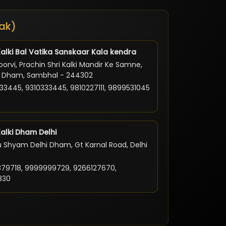
ak)
Kalki Bal Vatika Sanskaar Kala kendra
orvi, Prachin Shri Kalki Mandir Ke Samne,
ki Dham, Sambhal - 244302
33445, 9310333445, 9810227111, 9899531045
Kalki Dham Delhi
 Shyam Delhi Dham, Gt Karnal Road, Delhi
79718, 9999999729, 9266127670,
830