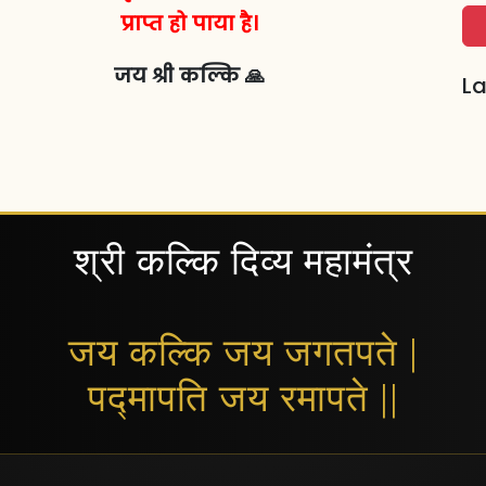
प्राप्त हो पाया है।
जय श्री कल्कि 🙏
La
श्री कल्कि दिव्य महामंत्र
जय कल्कि जय जगतपते |
पद्मापति जय रमापते ||