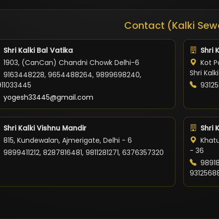
Contact (Kalki Sew
Shri Kalki Bal Vatika
Shri 
1903, (CanCan) Chandni Chowk Delhi-6
Kot Po
Shri Kal
9163448228, 9654488264, 9899698240,
911033445
93125
yogesh33445@gmail.com
Shri Kalki Vishnu Mandir
Shri 
815, Kundewalan, Ajmerigate, Delhi - 6
Khatu
- 36
9899411212, 8287816481, 9811281271, 6376357320
98918
9312568