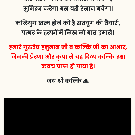
सुमिरन करेगा बस वही इंसान बचेगा।
कलियुग खत्म होने को है सतयुग की तैयारी,
पत्थर के हरफों में लिख लो बात हमारी।
हमारे गुरुदेव हनुमान जी व कल्कि जी का आभार,
जिनकी प्रेरणा और कृपा से यह दिव्य कल्कि रक्षा
कवच प्राप्त हो पाया है।
जय श्री कल्कि 🙏