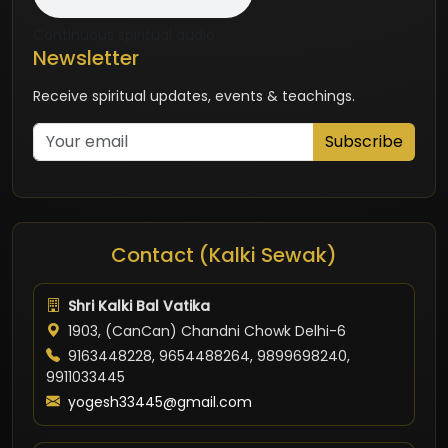
Continuous spiritual audio
Newsletter
Receive spiritual updates, events & teachings.
Subscribe
Contact (Kalki Sewak)
Shri Kalki Bal Vatika
1903, (CanCan) Chandni Chowk Delhi-6
9163448228, 9654488264, 9899698240,
9911033445
yogesh33445@gmail.com