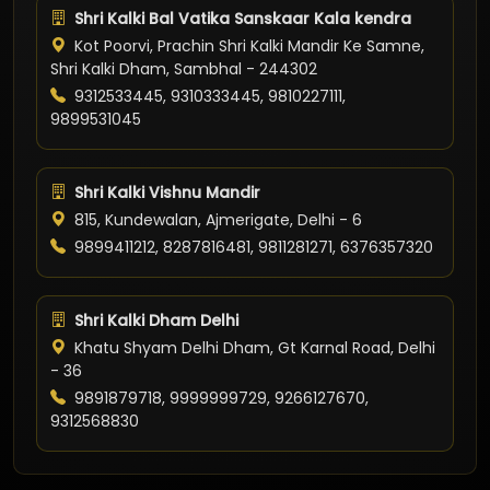
Shri Kalki Bal Vatika Sanskaar Kala kendra
Kot Poorvi, Prachin Shri Kalki Mandir Ke Samne,
Shri Kalki Dham, Sambhal - 244302
9312533445, 9310333445, 9810227111,
9899531045
Shri Kalki Vishnu Mandir
815, Kundewalan, Ajmerigate, Delhi - 6
9899411212, 8287816481, 9811281271, 6376357320
Shri Kalki Dham Delhi
Khatu Shyam Delhi Dham, Gt Karnal Road, Delhi
- 36
9891879718, 9999999729, 9266127670,
9312568830