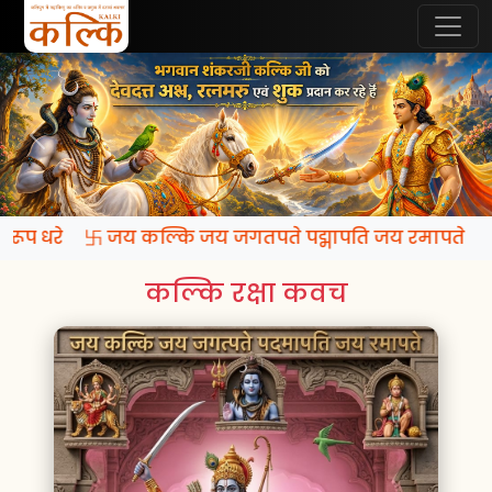
कि रूप धरे 卐 जय कल्कि जय जगतपते पद्मापति जय रमापते
कल्कि रक्षा कवच