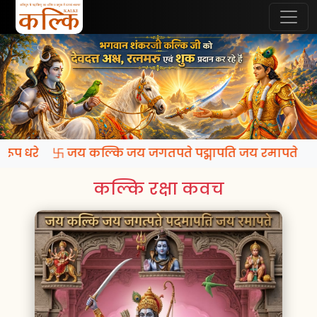
ि रूप धरे 卐 जय कल्कि जय जगतपते पद्मापति जय रमापते
कल्कि रक्षा कवच