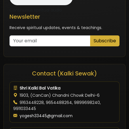
Continuous spiritual audio
Newsletter
Receive spiritual updates, events & teachings.
Subscribe
Contact (Kalki Sewak)
Shri Kalki Bal Vatika
1903, (CanCan) Chandni Chowk Delhi-6
9163448228, 9654488264, 9899698240,
9911033445
yogesh33445@gmail.com