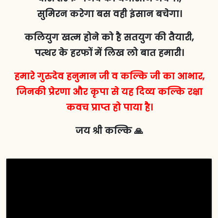
सुमिरन करेगा बस वही इंसान बचेगा।
कलियुग खत्म होने को है सतयुग की तैयारी,
पत्थर के हरफों में लिख लो बात हमारी।
हमारे गुरुदेव हनुमान जी व कल्कि जी का आभार,
जिनकी प्रेरणा और कृपा से यह दिव्य कल्कि रक्षा
कवच प्राप्त हो पाया है।
जय श्री कल्कि 🙏