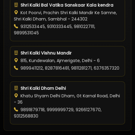
Shri Kalki Bal Vatika Sanskaar Kala kendra
Kot Poorvi, Prachin Shri Kalki Mandir Ke Samne,
Shri Kalki Dham, Sambhal - 244302
9312533445, 9310333445, 9810227111,
9899531045
Shri Kalki Vishnu Mandir
815, Kundewalan, Ajmerigate, Delhi - 6
9899411212, 8287816481, 9811281271, 6376357320
Shri Kalki Dham Delhi
Khatu Shyam Delhi Dham, Gt Karnal Road, Delhi
- 36
9891879718, 9999999729, 9266127670,
9312568830