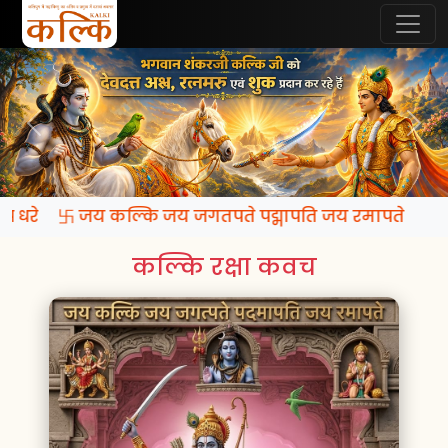
 रूप धरे 卐 जय कल्कि जय जगतपते पद्मापति जय रमापते
कल्कि रक्षा कवच