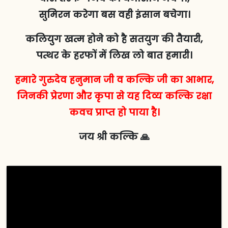
सुमिरन करेगा बस वही इंसान बचेगा।
कलियुग खत्म होने को है सतयुग की तैयारी,
पत्थर के हरफों में लिख लो बात हमारी।
हमारे गुरुदेव हनुमान जी व कल्कि जी का आभार,
जिनकी प्रेरणा और कृपा से यह दिव्य कल्कि रक्षा
कवच प्राप्त हो पाया है।
जय श्री कल्कि 🙏