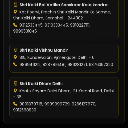
Shri Kalki Bal Vatika Sanskaar Kala kendra
Kot Poorvi, Prachin Shri Kalki Mandir Ke Samne,
Shri Kalki Dham, Sambhal - 244302
9312533445, 9310333445, 9810227111,
9899531045
Shri Kalki Vishnu Mandir
815, Kundewalan, Ajmerigate, Delhi - 6
9899411212, 8287816481, 9811281271, 6376357320
Shri Kalki Dham Delhi
Khatu Shyam Delhi Dham, Gt Karnal Road, Delhi
- 36
9891879718, 9999999729, 9266127670,
9312568830