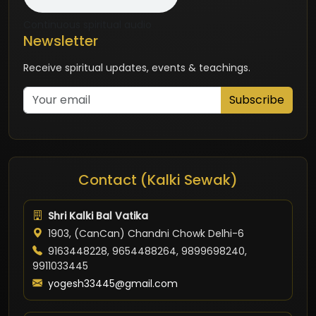
Continuous spiritual audio
Newsletter
Receive spiritual updates, events & teachings.
Subscribe
Contact (Kalki Sewak)
Shri Kalki Bal Vatika
1903, (CanCan) Chandni Chowk Delhi-6
9163448228, 9654488264, 9899698240,
9911033445
yogesh33445@gmail.com