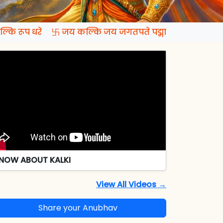
्कि रूप धरे 卐 जय कल्कि जय जगतपते पद्मापति जय रमापते
NOW ABOUT KALKI
View All Videos →
Share your Anubhav