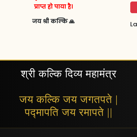
प्राप्त हो पाया है।
जय श्री कल्कि 🙏
La
श्री कल्कि दिव्य महामंत्र
जय कल्कि जय जगतपते |
पद्मापति जय रमापते ||