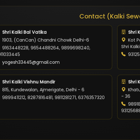
Contact (Kalki Sew
Shri Kalki Bal Vatika
Shri 
1903, (CanCan) Chandni Chowk Delhi-6
Kot Po
Shri Kal
9163448228, 9654488264, 9899698240,
911033445
93125
yogesh33445@gmail.com
Shri Kalki Vishnu Mandir
Shri 
815, Kundewalan, Ajmerigate, Delhi - 6
Khatu
- 36
9899411212, 8287816481, 9811281271, 6376357320
98918
9312568