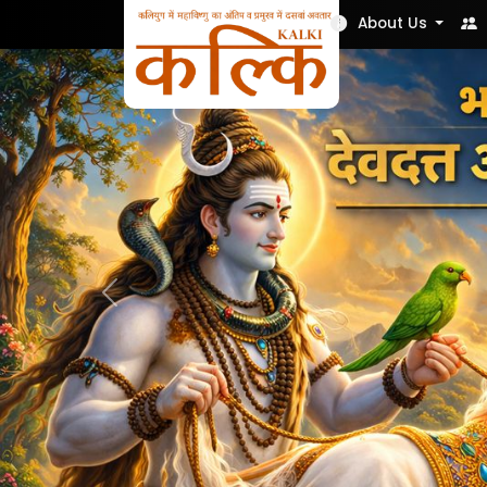
Nek Soch
About Us