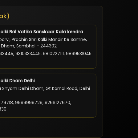
ak)
Kalki Bal Vatika Sanskaar Kala kendra
orvi, Prachin Shri Kalki Mandir Ke Samne,
ki Dham, Sambhal - 244302
33445, 9310333445, 9810227111, 9899531045
Kalki Dham Delhi
 Shyam Delhi Dham, Gt Karnal Road, Delhi
79718, 9999999729, 9266127670,
830