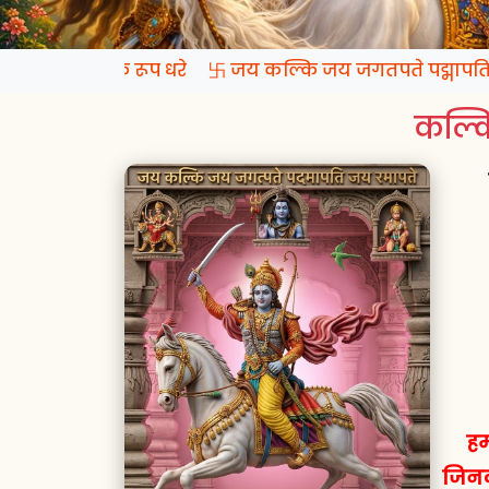
 प्रगटो कल्कि रूप धरे 卐 जय कल्कि जय जगतपते पद्मापति 
कल्कि
हम
जिनक