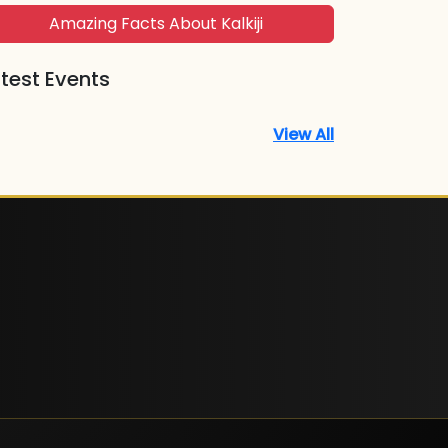
Amazing Facts About Kalkiji
test Events
View All