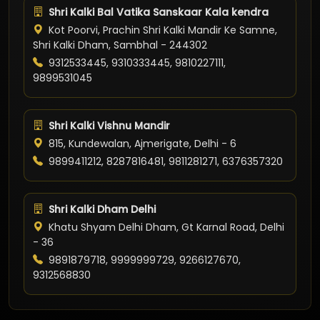
Shri Kalki Bal Vatika Sanskaar Kala kendra
Kot Poorvi, Prachin Shri Kalki Mandir Ke Samne,
Shri Kalki Dham, Sambhal - 244302
9312533445, 9310333445, 9810227111,
9899531045
Shri Kalki Vishnu Mandir
815, Kundewalan, Ajmerigate, Delhi - 6
9899411212, 8287816481, 9811281271, 6376357320
Shri Kalki Dham Delhi
Khatu Shyam Delhi Dham, Gt Karnal Road, Delhi
- 36
9891879718, 9999999729, 9266127670,
9312568830