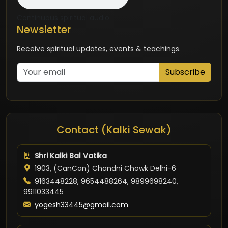
Continuous spiritual audio
Newsletter
Receive spiritual updates, events & teachings.
Subscribe
Contact (Kalki Sewak)
Shri Kalki Bal Vatika
1903, (CanCan) Chandni Chowk Delhi-6
9163448228, 9654488264, 9899698240,
9911033445
yogesh33445@gmail.com