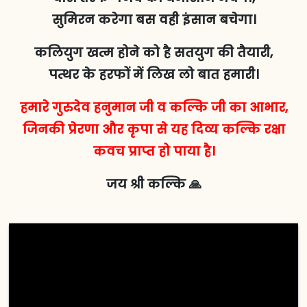
सुमिरन करेगा बस वही इंसान बचेगा।
कलियुग खत्म होने को है सतयुग की तैयारी,
पत्थर के हरफों में लिख लो बात हमारी।
हमारे गुरुदेव हनुमान जी व कल्कि जी का आभार,
जिनकी प्रेरणा और कृपा से यह दिव्य कल्कि रक्षा
कवच प्राप्त हो पाया है।
जय श्री कल्कि 🙏