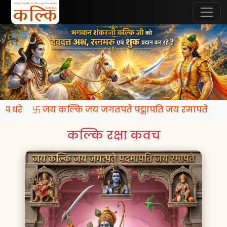
 रूप धरे 卐 जय कल्कि जय जगतपते पद्मापति जय रमापते
कल्कि रक्षा कवच