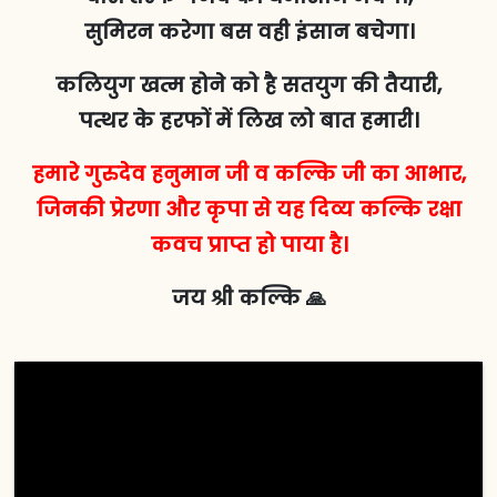
सुमिरन करेगा बस वही इंसान बचेगा।
कलियुग खत्म होने को है सतयुग की तैयारी,
पत्थर के हरफों में लिख लो बात हमारी।
हमारे गुरुदेव हनुमान जी व कल्कि जी का आभार,
जिनकी प्रेरणा और कृपा से यह दिव्य कल्कि रक्षा
कवच प्राप्त हो पाया है।
जय श्री कल्कि 🙏