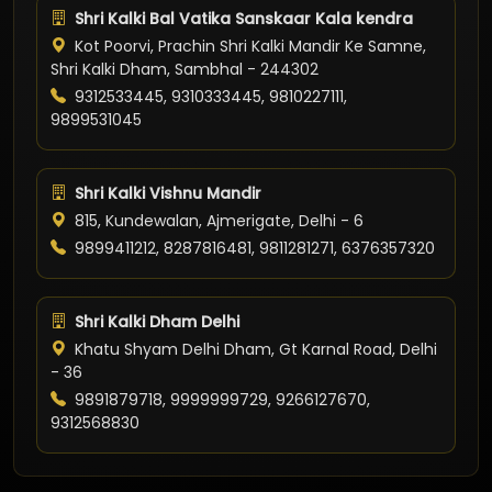
Shri Kalki Bal Vatika Sanskaar Kala kendra
Kot Poorvi, Prachin Shri Kalki Mandir Ke Samne,
Shri Kalki Dham, Sambhal - 244302
9312533445, 9310333445, 9810227111,
9899531045
Shri Kalki Vishnu Mandir
815, Kundewalan, Ajmerigate, Delhi - 6
9899411212, 8287816481, 9811281271, 6376357320
Shri Kalki Dham Delhi
Khatu Shyam Delhi Dham, Gt Karnal Road, Delhi
- 36
9891879718, 9999999729, 9266127670,
9312568830