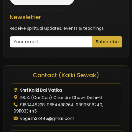
Continuous spiritual audio
Newsletter
Receive spiritual updates, events & teachings.
Subscribe
Contact (Kalki Sewak)
Shri Kalki Bal Vatika
1903, (CanCan) Chandni Chowk Delhi-6
9163448228, 9654488264, 9899698240,
9911033445
yogesh33445@gmail.com