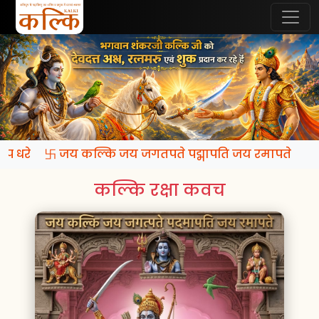
 रूप धरे 卐 जय कल्कि जय जगतपते पद्मापति जय रमापते
कल्कि रक्षा कवच