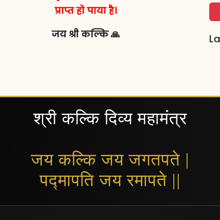
प्राप्त हो पाया है।
जय श्री कल्कि 🙏
La
श्री कल्कि दिव्य महामंत्र
जय कल्कि जय जगतपते |
पद्मापति जय रमापते ||