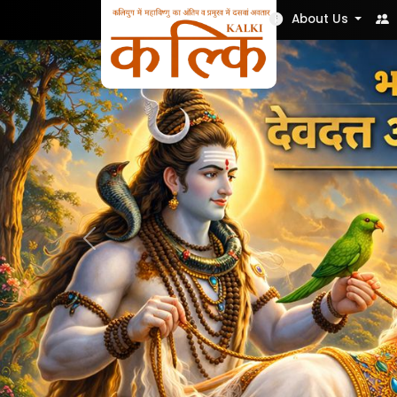
Nek Soch
About Us