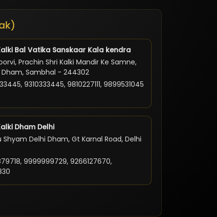
ak)
Kalki Bal Vatika Sanskaar Kala kendra
orvi, Prachin Shri Kalki Mandir Ke Samne,
ki Dham, Sambhal - 244302
33445, 9310333445, 9810227111, 9899531045
Kalki Dham Delhi
 Shyam Delhi Dham, Gt Karnal Road, Delhi
79718, 9999999729, 9266127670,
830