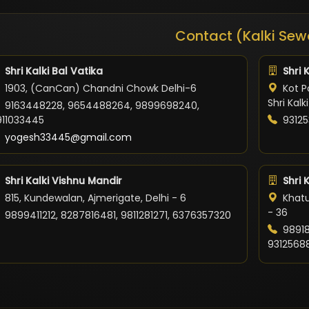
Contact (Kalki Sew
Shri Kalki Bal Vatika
Shri 
1903, (CanCan) Chandni Chowk Delhi-6
Kot Po
Shri Kal
9163448228, 9654488264, 9899698240,
911033445
93125
yogesh33445@gmail.com
Shri Kalki Vishnu Mandir
Shri 
815, Kundewalan, Ajmerigate, Delhi - 6
Khatu
- 36
9899411212, 8287816481, 9811281271, 6376357320
98918
9312568