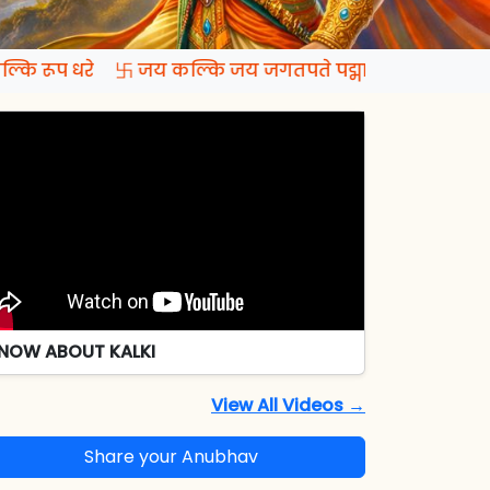
्कि रूप धरे 卐 जय कल्कि जय जगतपते पद्मापति जय रमापते
NOW ABOUT KALKI
View All Videos →
Share your Anubhav