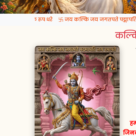
 प्रगटो कल्कि रूप धरे 卐 जय कल्कि जय जगतपते पद्मापति ज
कल्कि
हम
जिनक