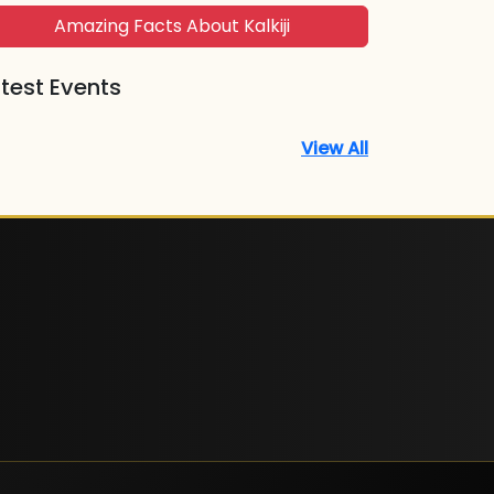
Amazing Facts About Kalkiji
test Events
View All