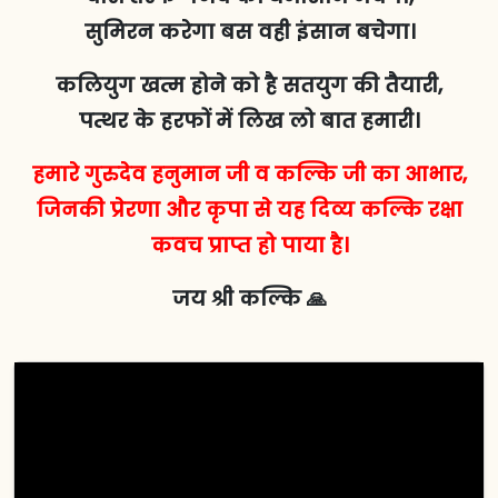
सुमिरन करेगा बस वही इंसान बचेगा।
कलियुग खत्म होने को है सतयुग की तैयारी,
पत्थर के हरफों में लिख लो बात हमारी।
हमारे गुरुदेव हनुमान जी व कल्कि जी का आभार,
जिनकी प्रेरणा और कृपा से यह दिव्य कल्कि रक्षा
कवच प्राप्त हो पाया है।
जय श्री कल्कि 🙏