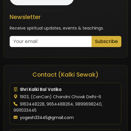
Continuous spiritual audio
Newsletter
Receive spiritual updates, events & teachings.
Subscribe
Contact (Kalki Sewak)
Shri Kalki Bal Vatika
1903, (CanCan) Chandni Chowk Delhi-6
9163448228, 9654488264, 9899698240,
9911033445
yogesh33445@gmail.com