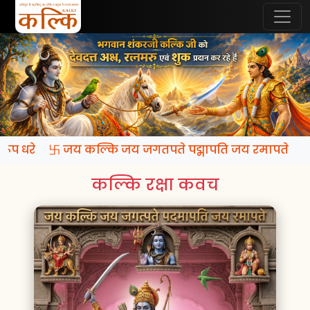
ि रूप धरे 卐 जय कल्कि जय जगतपते पद्मापति जय रमापते
कल्कि रक्षा कवच