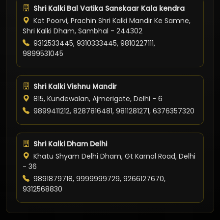
Shri Kalki Bal Vatika Sanskaar Kala kendra
Kot Poorvi, Prachin Shri Kalki Mandir Ke Samne,
Shri Kalki Dham, Sambhal - 244302
9312533445, 9310333445, 9810227111,
9899531045
Shri Kalki Vishnu Mandir
815, Kundewalan, Ajmerigate, Delhi - 6
9899411212, 8287816481, 9811281271, 6376357320
Shri Kalki Dham Delhi
Khatu Shyam Delhi Dham, Gt Karnal Road, Delhi
- 36
9891879718, 9999999729, 9266127670,
9312568830