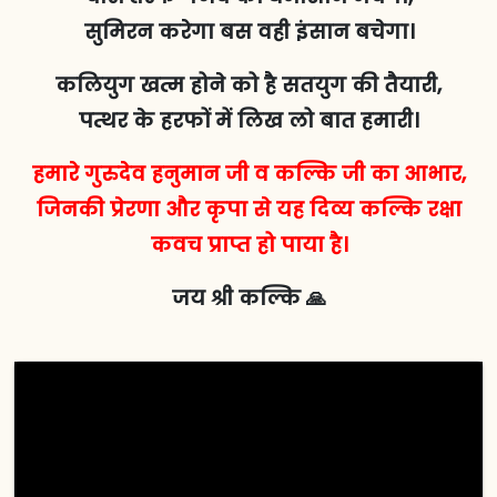
सुमिरन करेगा बस वही इंसान बचेगा।
कलियुग खत्म होने को है सतयुग की तैयारी,
पत्थर के हरफों में लिख लो बात हमारी।
हमारे गुरुदेव हनुमान जी व कल्कि जी का आभार,
जिनकी प्रेरणा और कृपा से यह दिव्य कल्कि रक्षा
कवच प्राप्त हो पाया है।
जय श्री कल्कि 🙏