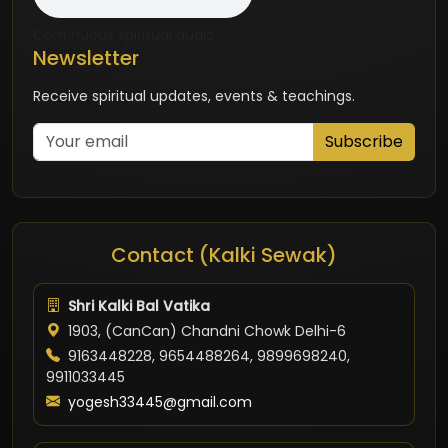
Continuous spiritual audio
Newsletter
Receive spiritual updates, events & teachings.
Subscribe
Contact (Kalki Sewak)
Shri Kalki Bal Vatika
1903, (CanCan) Chandni Chowk Delhi-6
9163448228, 9654488264, 9899698240,
9911033445
yogesh33445@gmail.com