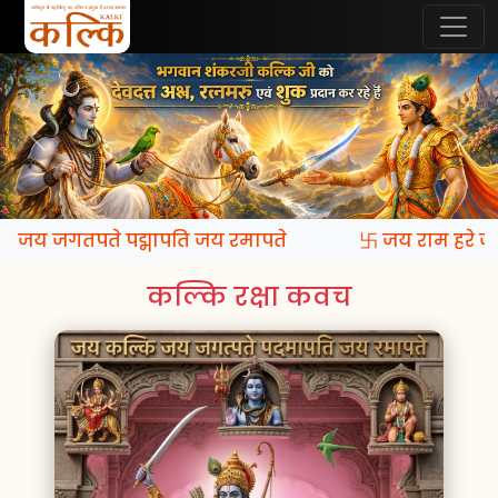
ि जय जगतपते पद्मापति जय रमापते
卐 जय राम हरे जय 
कल्कि रक्षा कवच