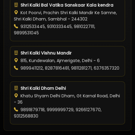
Shri Kalki Bal Vatika Sanskaar Kala kendra
Kot Poorvi, Prachin Shri Kalki Mandir Ke Samne,
Shri Kalki Dham, Sambhal - 244302
9312533445, 9310333445, 9810227111,
9899531045
Shri Kalki Vishnu Mandir
815, Kundewalan, Ajmerigate, Delhi - 6
9899411212, 8287816481, 9811281271, 6376357320
Shri Kalki Dham Delhi
Khatu Shyam Delhi Dham, Gt Karnal Road, Delhi
- 36
9891879718, 9999999729, 9266127670,
9312568830