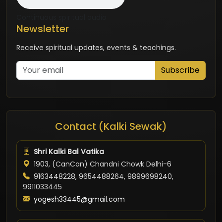
Continuous spiritual audio
Newsletter
Receive spiritual updates, events & teachings.
Subscribe
Contact (Kalki Sewak)
Shri Kalki Bal Vatika
1903, (CanCan) Chandni Chowk Delhi-6
9163448228, 9654488264, 9899698240,
9911033445
yogesh33445@gmail.com