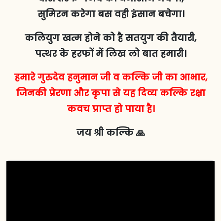
सुमिरन करेगा बस वही इंसान बचेगा।
कलियुग खत्म होने को है सतयुग की तैयारी,
पत्थर के हरफों में लिख लो बात हमारी।
हमारे गुरुदेव हनुमान जी व कल्कि जी का आभार,
जिनकी प्रेरणा और कृपा से यह दिव्य कल्कि रक्षा
कवच प्राप्त हो पाया है।
जय श्री कल्कि 🙏