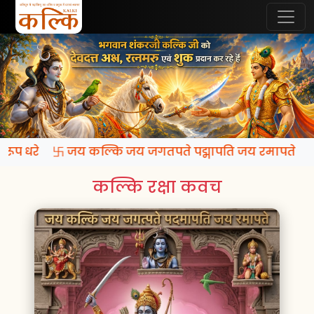
कि रूप धरे 卐 जय कल्कि जय जगतपते पद्मापति जय रमापते
कल्कि रक्षा कवच