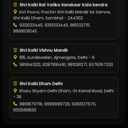
Shri Kalki Bal Vatika Sanskaar Kala kendra
Kot Poorvi, Prachin Shri Kalki Mandir Ke Samne,
Shri Kalki Dham, Sambhal - 244302
9312533445, 9310333445, 9810227111,
9899531045
Shri Kalki Vishnu Mandir
815, Kundewalan, Ajmerigate, Delhi - 6
9899411212, 8287816481, 9811281271, 6376357320
Shri Kalki Dham Delhi
Khatu Shyam Delhi Dham, Gt Karnal Road, Delhi
- 36
9891879718, 9999999729, 9266127670,
9312568830